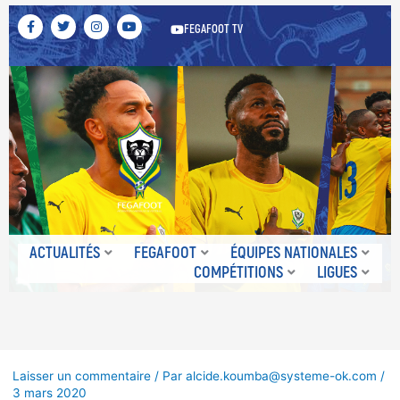
F
T
I
Y
FEGAFOOT TV
a
w
n
o
c
i
s
u
e
t
t
t
b
t
a
u
o
e
g
b
o
r
r
e
k
a
-
m
f
ACTUALITÉS
FEGAFOOT
ÉQUIPES NATIONALES
COMPÉTITIONS
LIGUES
Laisser un commentaire
/ Par
alcide.koumba@systeme-ok.com
/
3 mars 2020