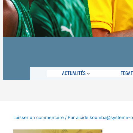
ACTUALITÉS
FEGA
Laisser un commentaire
/ Par
alcide.koumba@systeme-