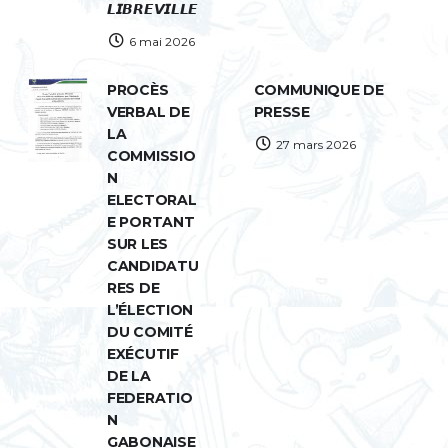
𝙇𝙄𝘽𝙍𝙀𝙑𝙄𝙇𝙇𝙀
6 mai 2026
PROCÈS
COMMUNIQUE DE
VERBAL DE
PRESSE
LA
27 mars 2026
COMMISSIO
N
ELECTORAL
E PORTANT
SUR LES
CANDIDATU
RES DE
L’ÉLECTION
DU COMITÉ
EXÉCUTIF
DE LA
FEDERATIO
N
GABONAISE