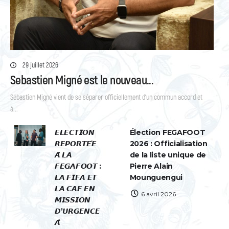
29 juillet 2026
Sebastien Migné est le nouveau...
Sébastien Migné vient de se séparer officiellement d’un commun accord et
à...
𝙀𝙇𝙀𝘾𝙏𝙄𝙊𝙉
Élection FEGAFOOT
𝙍𝙀𝙋𝙊𝙍𝙏𝙀́𝙀
2026 : Officialisation
𝘼̀ 𝙇𝘼
de la liste unique de
𝙁𝙀𝙂𝘼𝙁𝙊𝙊𝙏 :
Pierre Alain
𝙇𝘼 𝙁𝙄𝙁𝘼 𝙀𝙏
Mounguengui
𝙇𝘼 𝘾𝘼𝙁 𝙀𝙉
6 avril 2026
𝙈𝙄𝙎𝙎𝙄𝙊𝙉
𝘿’𝙐𝙍𝙂𝙀𝙉𝘾𝙀
𝘼̀