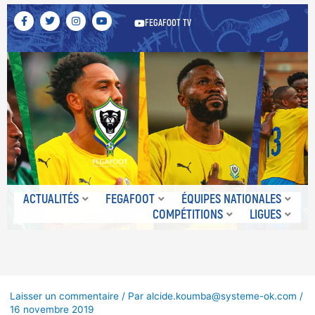
F
T
I
Y
FEGAFOOT TV
a
w
n
o
c
i
s
u
e
t
t
t
b
t
a
u
o
e
g
b
o
r
r
e
k
a
-
m
f
ACTUALITÉS
FEGAFOOT
ÉQUIPES NATIONALES
COMPÉTITIONS
LIGUES
Laisser un commentaire
/ Par
alcide.koumba@systeme-ok.com
/
16 novembre 2019