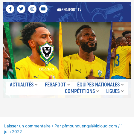
F
T
I
Y
FEGAFOOT TV
a
w
n
o
c
i
s
u
e
t
t
t
b
t
a
u
o
e
g
b
o
r
r
e
k
a
-
m
f
ACTUALITÉS
FEGAFOOT
ÉQUIPES NATIONALES
COMPÉTITIONS
LIGUES
Laisser un commentaire
/ Par
pfmounguengui@icloud.com
/
1
juin 2022