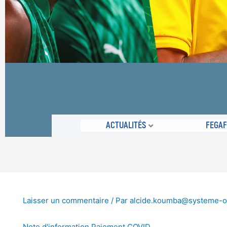
ACTUALITÉS
FEGA
Laisser un commentaire
/ Par
alcide.koumba@systeme-
Note d'information Paiement COVID