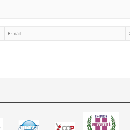
E-
Si
mail