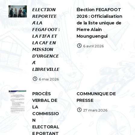
𝙀𝙇𝙀𝘾𝙏𝙄𝙊𝙉
Élection FEGAFOOT
𝙍𝙀𝙋𝙊𝙍𝙏𝙀́𝙀
2026 : Officialisation
𝘼̀ 𝙇𝘼
de la liste unique de
𝙁𝙀𝙂𝘼𝙁𝙊𝙊𝙏 :
Pierre Alain
𝙇𝘼 𝙁𝙄𝙁𝘼 𝙀𝙏
Mounguengui
𝙇𝘼 𝘾𝘼𝙁 𝙀𝙉
6 avril 2026
𝙈𝙄𝙎𝙎𝙄𝙊𝙉
𝘿’𝙐𝙍𝙂𝙀𝙉𝘾𝙀
𝘼̀
𝙇𝙄𝘽𝙍𝙀𝙑𝙄𝙇𝙇𝙀
6 mai 2026
PROCÈS
COMMUNIQUE DE
VERBAL DE
PRESSE
LA
27 mars 2026
COMMISSIO
N
ELECTORAL
E PORTANT