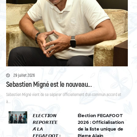
29 juillet 2026
Sebastien Migné est le nouveau...
Sébastien Migné vient de se séparer officiellement d’un commun accord et
à...
𝙀𝙇𝙀𝘾𝙏𝙄𝙊𝙉
Élection FEGAFOOT
𝙍𝙀𝙋𝙊𝙍𝙏𝙀́𝙀
2026 : Officialisation
𝘼̀ 𝙇𝘼
de la liste unique de
𝙁𝙀𝙂𝘼𝙁𝙊𝙊𝙏 :
Pierre Alain