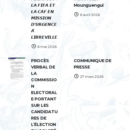
𝙇𝘼 𝙁𝙄𝙁𝘼 𝙀𝙏
Mounguengui
𝙇𝘼 𝘾𝘼𝙁 𝙀𝙉
6 avril 2026
𝙈𝙄𝙎𝙎𝙄𝙊𝙉
𝘿’𝙐𝙍𝙂𝙀𝙉𝘾𝙀
𝘼̀
𝙇𝙄𝘽𝙍𝙀𝙑𝙄𝙇𝙇𝙀
6 mai 2026
PROCÈS
COMMUNIQUE DE
VERBAL DE
PRESSE
LA
27 mars 2026
COMMISSIO
N
ELECTORAL
E PORTANT
SUR LES
CANDIDATU
RES DE
L’ÉLECTION