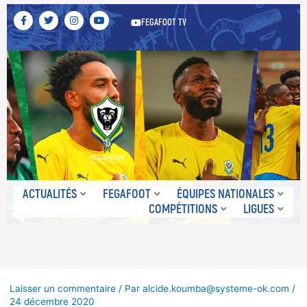
F
T
I
Y
FEGAFOOT TV
a
w
n
o
c
i
s
u
e
t
t
t
b
t
a
u
o
e
g
b
o
r
r
e
k
a
-
m
f
ACTUALITÉS
FEGAFOOT
ÉQUIPES NATIONALES
COMPÉTITIONS
LIGUES
Laisser un commentaire
/ Par
alcide.koumba@systeme-ok.com
/
24 décembre 2020